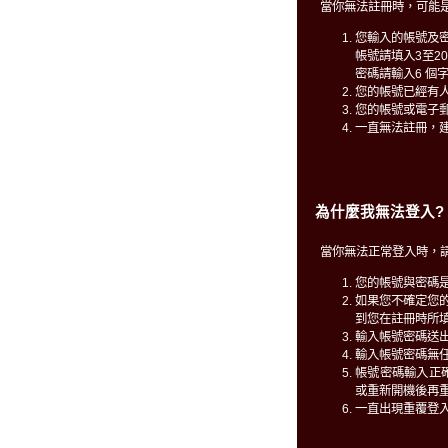
當你無法註冊時，可能
您輸入的帳號及
帳號請填入3至2
密碼請輸入6 個
您的帳號已經有
您的帳號或電子
一直無法註冊，
為什麼我無法登入?
當你無法正常登入時，
您的帳號與密碼
如果您不確定您
到您在註冊時所填
輸入帳號密碼送
輸入帳號密碼無
帳號密碼輸入正確仍無
或重新開機後再
一直出現重覆登