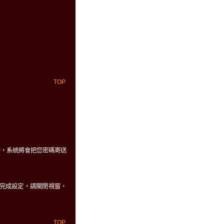
TOP
件，系統將會把您密碼寄送
、及自動完成設定，請關閉視窗，
TOP