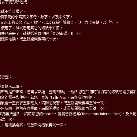
是以下情形所造成：
密碼不符合規定。
0個字元的小寫英文字母、數字、以及中文字。
字元以上的英文字母、數字、以及各種符號組合，但不含空白鍵、及「"」。
人使用了，試試看用其它的帳號來註冊。
郵件已註冊了，請點選首頁中的「查詢密碼」即可。
建議換電腦，或重新開機後再試一次。
請檢查：
是否輸入正確。
的密碼是否正確，您可以點選「查詢密碼」，輸入您在註冊時所填寫的帳號或電子郵
寫的電子郵件中。若您一直沒收到E-Mail，請與我們聯絡。
出後會一直要求重複輸入，請關閉視窗，或重新開機後再重試一次。
任何反應，停留在原畫面，請關閉視窗，或重新開機後再重試一次。
法登入，請清除您的cookie、瀏覽暫存檔案(Temporary Internet files)
重試一次。
入，建議換電腦，或重新開機後再試一次。